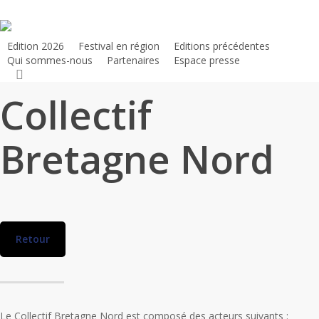
Skip
to
main
Edition 2026
Festival en région
Editions précédentes
Qui sommes-nous
Partenaires
Espace presse
content
search
Collectif
Bretagne Nord
Retour
Le Collectif Bretagne Nord est composé des acteurs suivants :